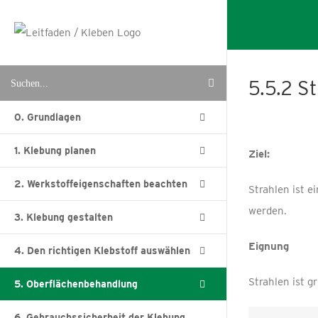
Zum
Inhalt
springen
Suche
5.5.2 S
nach:
0. Grundlagen
1. Klebung planen
Ziel:
2. Werkstoffeigenschaften beachten
Strahlen ist 
werden.
3. Klebung gestalten
Eignung
4. Den richtigen Klebstoff auswählen
Strahlen ist g
5. Oberflächenbehandlung
6. Gebrauchssicherheit der Klebung