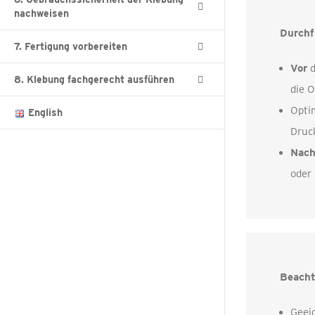
nachweisen
Durchf
7. Fertigung vorbereiten
Vor
d
8. Klebung fachgerecht ausführen
die 
Optim
English
Druck
Nac
oder 
Beacht
Geei