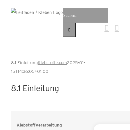
Zum
Suche
Inhalt
nach:
springen
8.1 Einleitung
Klebstoffe.com
2025-01-
15T14:36:05+01:00
8.1 Einleitung
Klebstoffverarbeitung