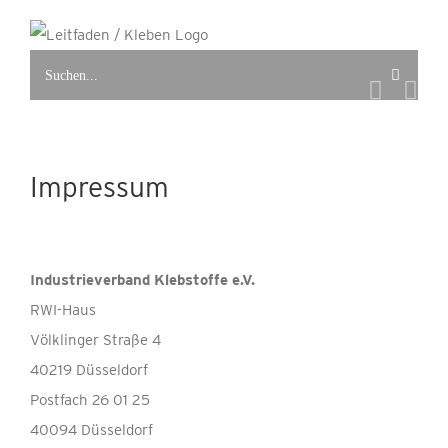
Zum
Inhalt
Suche
springen
nach:
Impressum
Industrieverband Klebstoffe e.V.
RWI-Haus
Völklinger Straße 4
40219 Düsseldorf
Postfach 26 01 25
40094 Düsseldorf